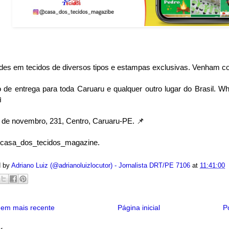
des em tecidos de diversos tipos e estampas exclusivas. Venham con
 de entrega para toda Caruaru e qualquer outro lugar do Brasil. W
📱
 de novembro, 231, Centro, Caruaru-PE. 📌
casa_dos_tecidos_magazine.
d by
Adriano Luiz (@adrianoluizlocutor) - Jornalista DRT/PE 7106
at
11:41:00
em mais recente
Página inicial
P