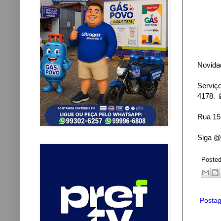
Novida
Serviço
4178. 
Rua 15
Siga @
Poste
Postag