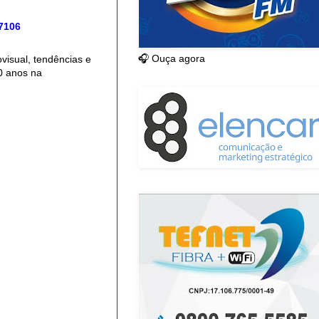
 7106
🎧 Ouça agora
isual, tendências e
0 anos na