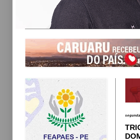
segund
TRI
DOM