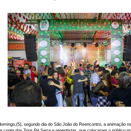
domingo,(5), segundo dia do São João do Reencontro, a animação na
or conta dos Trios Pé Serra e repentistas, que colocaram o público pr