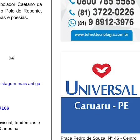
mbolador Caetano da
 o Polo do Repente,
mas e poesias.
ostagem mais antiga
 7106
isual, tendências e
0 anos na
Praça Pedro de Souza, N° 46 - Centro