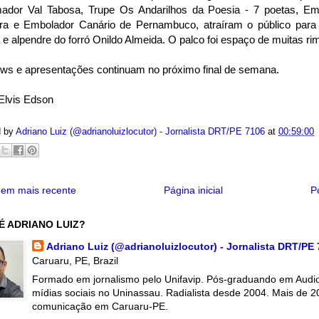
ador Val Tabosa, Trupe Os Andarilhos da Poesia - 7 poetas, E
ira e Embolador Canário de Pernambuco, atraíram o público para
e alpendre do forró Onildo Almeida. O palco foi espaço de muitas ri
ws e apresentações continuam no próximo final de semana.
Elvis Edson
d by
Adriano Luiz (@adrianoluizlocutor) - Jornalista DRT/PE 7106
at
00:59:00
em mais recente
Página inicial
P
É ADRIANO LUIZ?
Adriano Luiz (@adrianoluizlocutor) - Jornalista DRT/PE
Caruaru, PE, Brazil
Formado em jornalismo pelo Unifavip. Pós-graduando em Audiov
mídias sociais no Uninassau. Radialista desde 2004. Mais de 2
comunicação em Caruaru-PE.