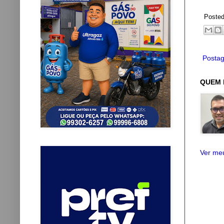
Poste
Postag
QUEM 
Ver meu