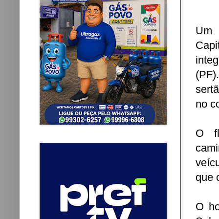
Um d
Capi
inte
(PF)
sert
no c
O f
cami
veíc
que 
O ho