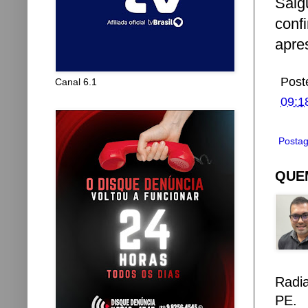
Salgu
conf
apre
Post
Canal 6.1
09:1
Postag
QUEM
Radi
PE.