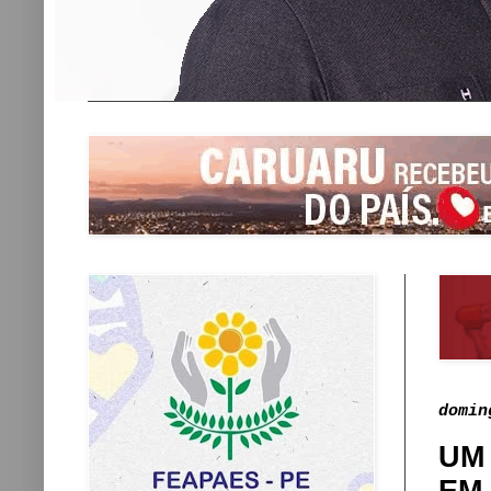
domin
UM