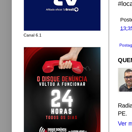
#loc
Post
13:3
Canal 6.1
Postag
QUEM
Radi
PE.
Ver m