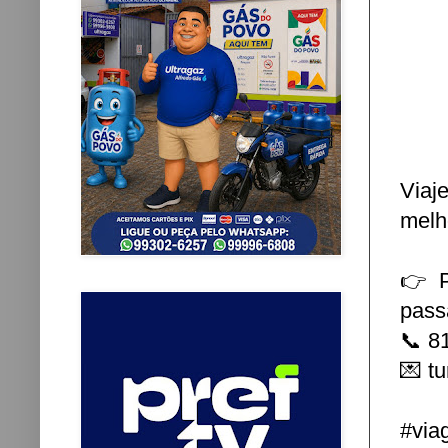
Viaj
melh
👉 P
pass
📞 8
💌 t
#via