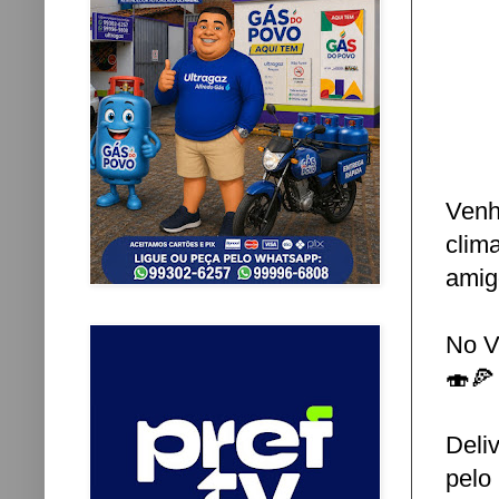
Ven
clim
amig
No V
🍣🍕
Deli
pelo 