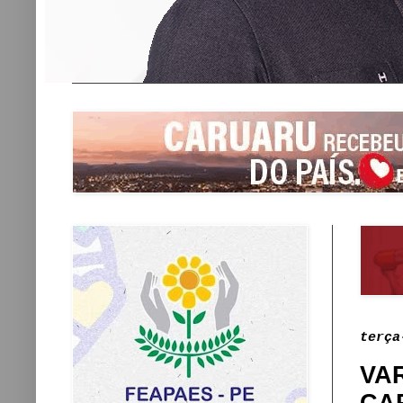
terça
VA