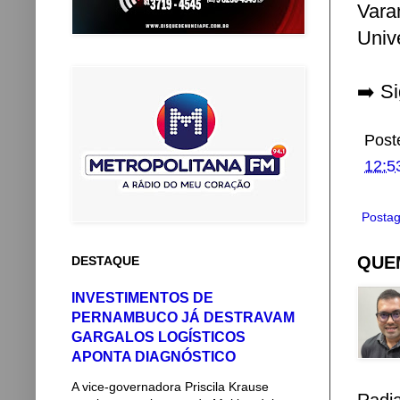
Vara
Univ
➡️ S
Post
12:5
Postag
QUEM
DESTAQUE
INVESTIMENTOS DE
PERNAMBUCO JÁ DESTRAVAM
GARGALOS LOGÍSTICOS
APONTA DIAGNÓSTICO
A vice-governadora Priscila Krause