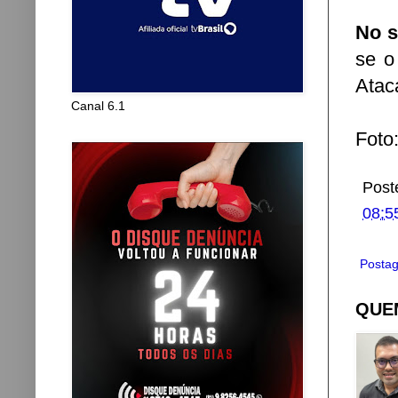
No s
se o
Atac
Canal 6.1
Foto
Post
08:5
Postag
QUEM