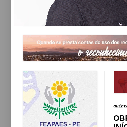
quint
OB