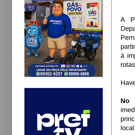
A Po
Dep
Pern
parti
à im
rotas
Have
No s
imed
prin
loca