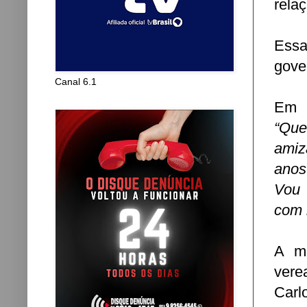
rela
Essa
gove
Canal 6.1
Em s
“Que
amiz
anos
Vou 
com 
A me
vere
Carl