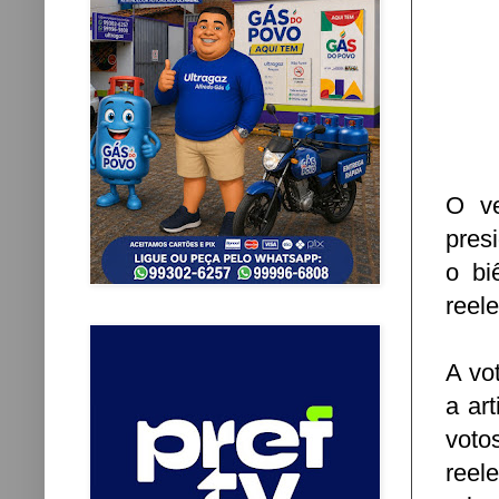
O ve
pres
o bi
reel
A vo
a ar
voto
reel