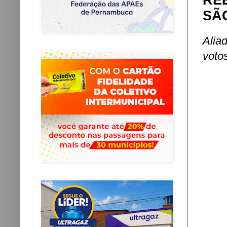
RE
SÃ
Alia
voto