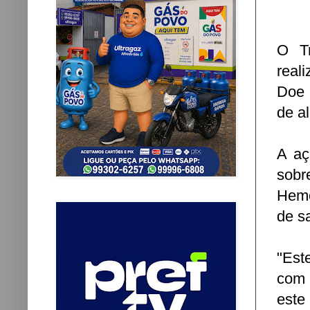
O Tr
real
Doe 
de a
A aç
sobr
Hemo
de s
"Est
com 
este