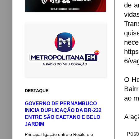
de a
vida
Tran
quis
ne
http
6/va
O He
Bair
DESTAQUE
ao m
GOVERNO DE PERNAMBUCO
INICIA DUPLICAÇÃO DA BR-232
A aç
ENTRE SÃO CAETANO E BELO
JARDIM
Post
Principal ligação entre o Recife e o