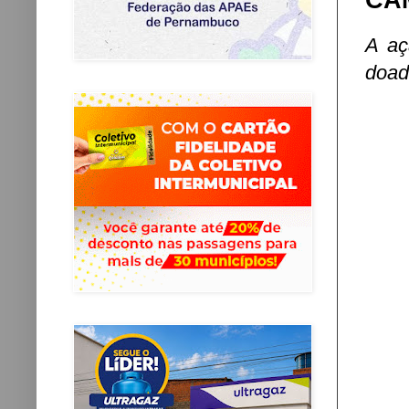
CA
A aç
doado