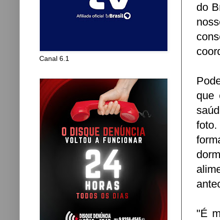
do B
nos
con
coor
Canal 6.1
Pode
que 
saúd
foto
form
dorm
alim
ante
"É m