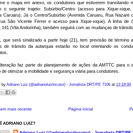
me o mapa em anexo, os condutores que estiverem transitando na
o o seguinte trajeto: Subúrbio/Centro (acesso para Xique-xique
a Caruaru). Já o Centro/Subúrbio (Avenida Caruaru, Rua Nazaré 
Rua São Vicente Férrer e acesso para Xique-xique). A linha de ô
, 141 (Vila Andorinha), também seguirá com as mudanças de trânsito
, que será sinalizado a partir hoje (21), tem previsão de término
s de trânsito da autarquia estarão no local orientando os condu
tos.
lteração faz parte do planejamento de ações da AMTTC para o 
o de otimizar a mobilidade e segurança viária para condutores.
d by
Adriano Luiz (@adrianoluizlocutor) - Jornalista DRT/PE 7106
at
13:18:00
em mais recente
Página inicial
P
É ADRIANO LUIZ?
Adriano Luiz (@adrianoluizlocutor) - Jornalista DRT/PE