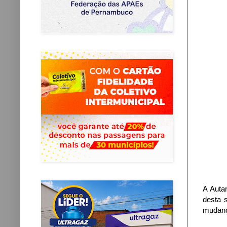
A Auta
desta 
mudanç