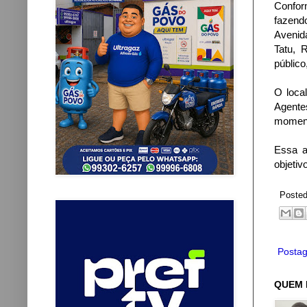
Confor
fazend
Avenid
Tatu, 
público
O local
Agente
momen
Essa a
objetiv
Poste
Postag
QUEM 