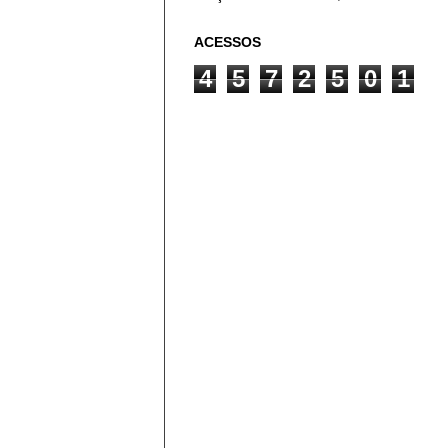
ACESSOS
4
5
7
2
5
0
1