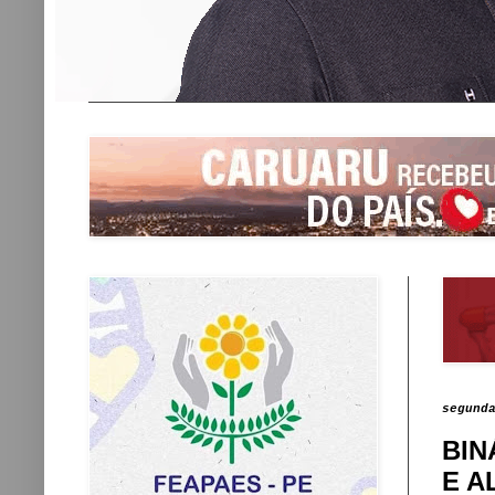
segund
BIN
E A