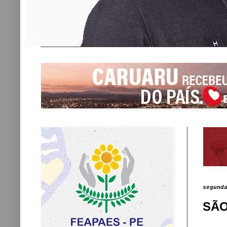
segund
SÃO