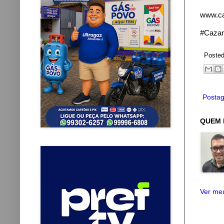
www.ca
#Cazan
Poste
Postag
QUEM 
Ver meu