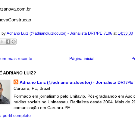
zanova.com.br
ovaConstrucao
d by
Adriano Luiz (@adrianoluizlocutor) - Jornalista DRT/PE 7106
at
14:33:00
em mais recente
Página inicial
P
É ADRIANO LUIZ?
Adriano Luiz (@adrianoluizlocutor) - Jornalista DRT/PE
Caruaru, PE, Brazil
Formado em jornalismo pelo Unifavip. Pós-graduando em Audiov
mídias sociais no Uninassau. Radialista desde 2004. Mais de 2
comunicação em Caruaru-PE.
 perfil completo