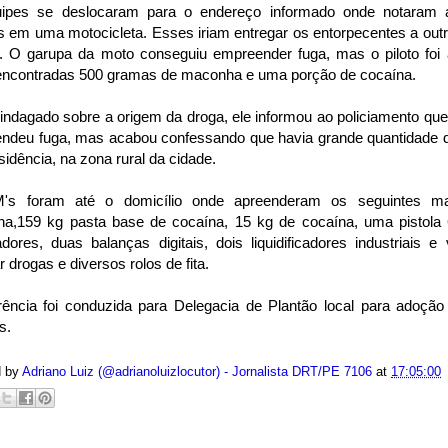
ipes se deslocaram para o endereço informado onde notaram 
 em uma motocicleta. Esses iriam entregar os entorpecentes a out
o. O garupa da moto conseguiu empreender fuga, mas o piloto foi
encontradas 500 gramas de maconha e uma porção de cocaína.
indagado sobre a origem da droga, ele informou ao policiamento que
ndeu fuga, mas acabou confessando que havia grande quantidade 
idência, na zona rural da cidade.
s foram até o domicílio onde apreenderam os seguintes ma
a,159 kg pasta base de cocaína, 15 kg de cocaína, uma pistola
dores, duas balanças digitais, dois liquidificadores industriais e
 drogas e diversos rolos de fita.
rência foi conduzida para Delegacia de Plantão local para adoção
s.
d by
Adriano Luiz (@adrianoluizlocutor) - Jornalista DRT/PE 7106
at
17:05:00