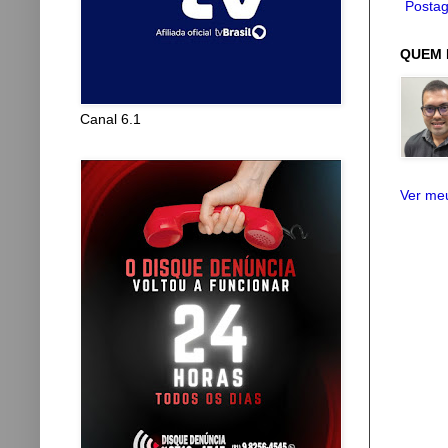
Postag
QUEM 
Canal 6.1
Ver meu