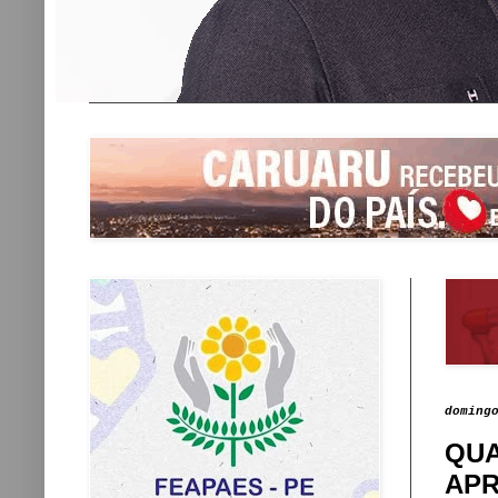
doming
QUA
APR