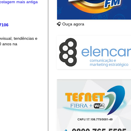
ostagem mais antiga
🎧 Ouça agora
 7106
isual, tendências e
0 anos na