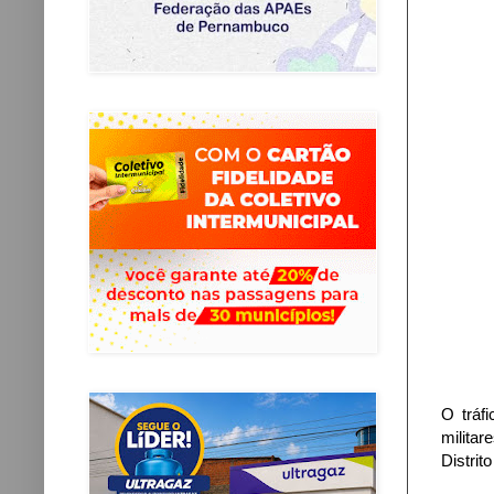
O tráf
militar
Distrit