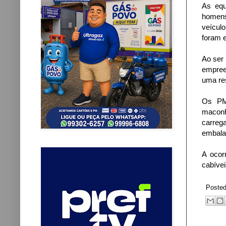
As equ
homens
veícul
foram 
Ao ser 
empree
uma res
Os PM'
maconh
carrega
embalar
A ocor
cabívei
Poste