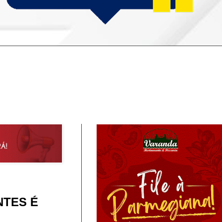
NTES É