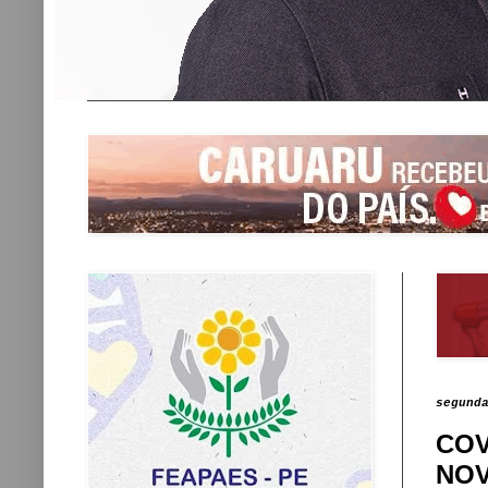
segund
COV
NOV