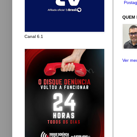
Postag
QUEM 
Canal 6.1
Ver meu