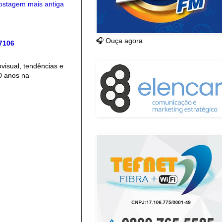
ostagem mais antiga
🎧 Ouça agora
 7106
isual, tendências e
0 anos na