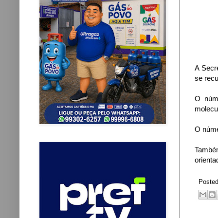
A Secr
se rec
O núme
molecul
O núme
Também
orienta
Poste