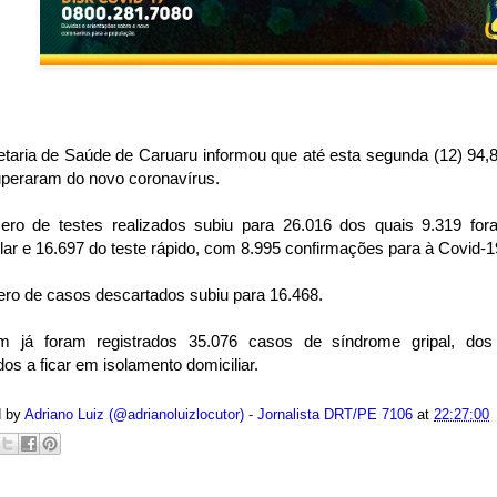
etaria de Saúde de Caruaru informou que até esta segunda (12) 94,
uperaram do novo coronavírus.
ro de testes realizados subiu para 26.016 dos quais 9.319 for
ar e 16.697 do teste rápido, com 8.995 confirmações para à Covid-1
ro de casos descartados subiu para 16.468.
 já foram registrados 35.076 casos de síndrome gripal, dos
dos a ficar em isolamento domiciliar.
d by
Adriano Luiz (@adrianoluizlocutor) - Jornalista DRT/PE 7106
at
22:27:00