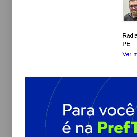
Radi
PE.
Ver m