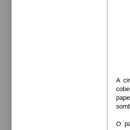
A ci
cobe
pape
somb
O pá