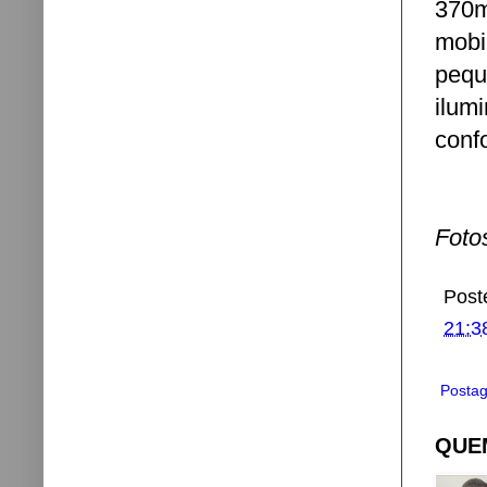
370
mobi
pequ
ilum
conf
Foto
Post
21:3
Postag
QUEM