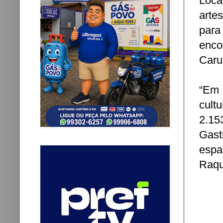
Loca
arte
para
encon
Caru
“Em 
cult
2.15
Gast
espa
Raqu