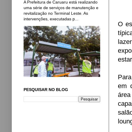
A Prefeitura de Caruaru está realizando
uma série de serviços de manutenção e
revitalização no Terminal Leste. As
intervenções, executadas p...
O es
típi
laze
expo
estar
Para
em d
PESQUISAR NO BLOG
área
capa
salã
loun