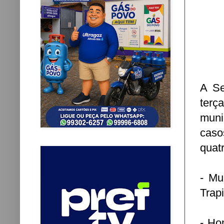
A Se
terç
muni
caso
quat
- Mu
Trap
- Ho