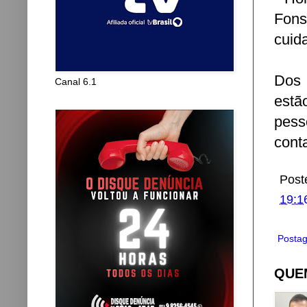
Fons
cuid
Dos 
Canal 6.1
estã
pess
cont
Post
19:1
Postag
QUEM