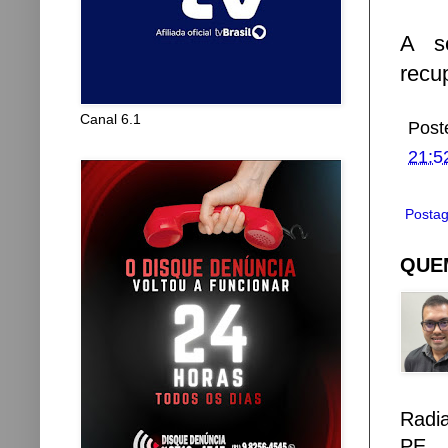
A se
recu
Canal 6.1
Post
21:5
Postag
QUEM
Radi
PE.