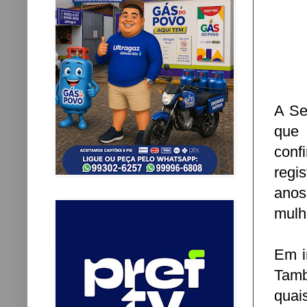
A Se
que 
con
regi
anos
mulh
Em i
Tamb
quai