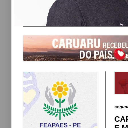
segun
CA