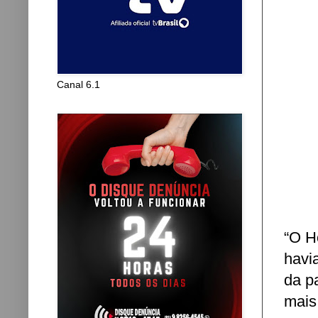
Canal 6.1
“O H
havi
da pa
mais