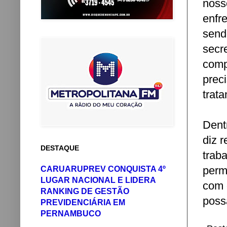
noss
enfr
send
secr
comp
preci
trat
Dent
diz 
DESTAQUE
trab
perm
CARUARUPREV CONQUISTA 4º
LUGAR NACIONAL E LIDERA
com 
RANKING DE GESTÃO
poss
PREVIDENCIÁRIA EM
PERNAMBUCO