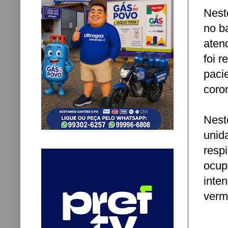
Nest
no ba
aten
foi 
paci
coro
Nest
unid
resp
ocup
inte
verm