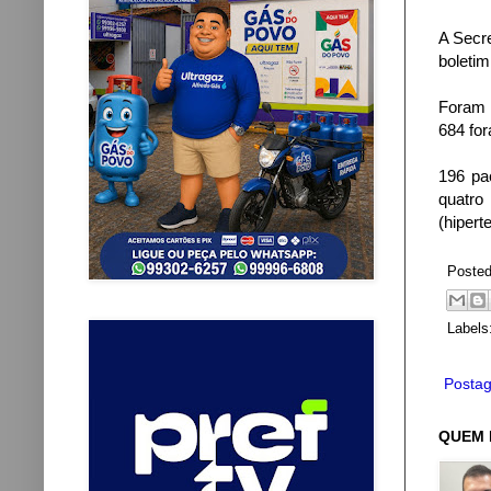
A Secre
boletim
Foram r
684 fo
196 pa
quatro
(hiper
Poste
Labels
Postag
QUEM 