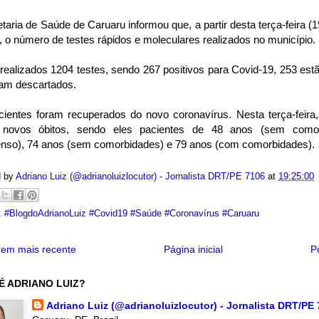
taria de Saúde de Caruaru informou que, a partir desta terça-feira (19
, o número de testes rápidos e moleculares realizados no município.
ealizados 1204 testes, sendo 267 positivos para Covid-19, 253 est
ram descartados.
cientes foram recuperados do novo coronavírus. Nesta terça-feira,
 novos óbitos, sendo eles pacientes de 48 anos (sem como
tenso), 74 anos (sem comorbidades) e 79 anos (com comorbidades).
d by
Adriano Luiz (@adrianoluizlocutor) - Jornalista DRT/PE 7106
at
19:25:00
:
#BlogdoAdrianoLuiz #Covid19 #Saúde #Coronavírus #Caruaru
em mais recente
Página inicial
P
É ADRIANO LUIZ?
Adriano Luiz (@adrianoluizlocutor) - Jornalista DRT/PE