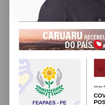
terça-
COV
POS