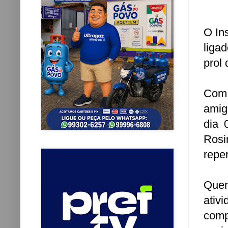
O Ins
liga
prol 
Com 
amig
dia 
Rosi
reper
Quem
ativ
comp