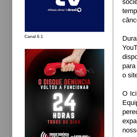
soci
temp
cânc
Canal 6.1
Dura
You
disp
para 
o si
O Ic
Equi
pere
expa
noss