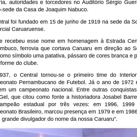
oria, autoridades e torcedores no Auditório Sérgio Guer
o-sede da Casa de Joaquim Nabuco.
tral foi fundado em 15 de junho de 1919 na sede da S
cial Caruaruense.
e recebeu esse nome em homenagem à Estrada Cent
mbuco, ferrovia que cortava Caruaru em direção ao S
omo símbolo uma patativa, pássaro de cores branca e 
iforme do clube.
37, o Central tornou-se o primeiro time do Interior
onato Pernambucano de Futebol. Já o ano de 1972 m
em um campeonato nacional. Entre outras conquistas
Gel, que citou como fonte a historiadora Josabel Barret
-campeão estadual por três vezes: em 1996, 1999
onato Brasileiro, marcou presença em 1979 e em 1986
 grande divulgador do nome da nossa Caruaru”.