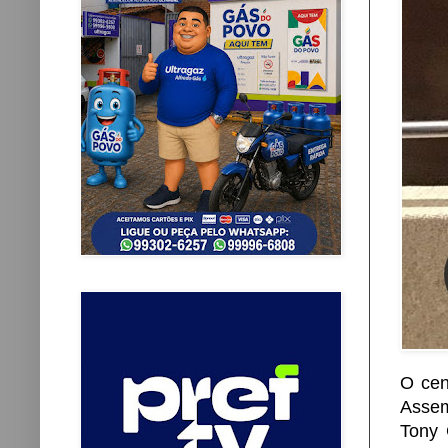
O cen
Assem
Tony 