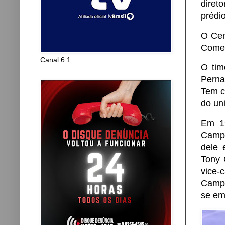
diret
prédi
O Cen
Comer
Canal 6.1
O tim
Perna
Tem c
do un
Em 19
Campe
dele 
Tony 
vice
Campe
se em