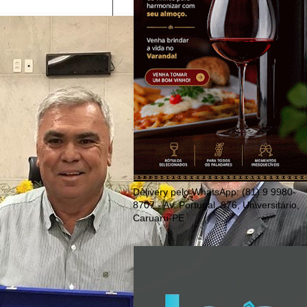
Delivery pelo WhatsApp: (81) 9 9980-
8707 - Av. Portugal, 976, Universitário,
Caruaru-PE