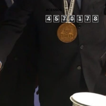
ACESSOS
4
5
7
0
1
7
8