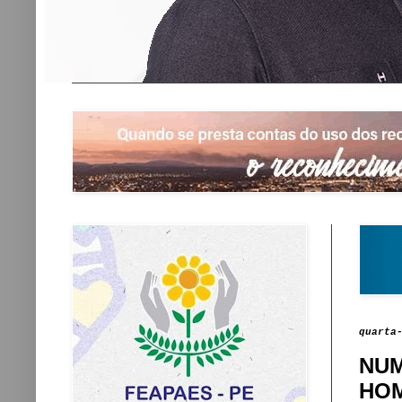
quarta
NUM
HOM