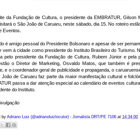
ite da Fundação de Cultura, o presidente da EMBRATUR, Gilson
isitará o São João de Caruaru, neste sábado, dia 15. No roteiro estã
de Eventos.
o é amigo pessoal do Presidente Bolsonaro e apesar de ser pernam
 vem à cidade como presidente do Instituto Brasileiro do Turismo. N
da pelo presidente da Fundação de Cultura, Rubem Júnior e pela p
estão o Diretor de Marketing, Osvaldo Matos, que também é presi
e, e o coordenador geral de publicidade e propaganda, o caruaruense
João de Caruaru faz parte da maior manifestação cultural e folcló
R passa a dar atenção especial ao calendário de eventos culturais
dente do Instituto.
Divulgação
d by
Adriano Luiz (@adrianoluizlocutor) - Jornalista DRT/PE 7106
at
14:34:00