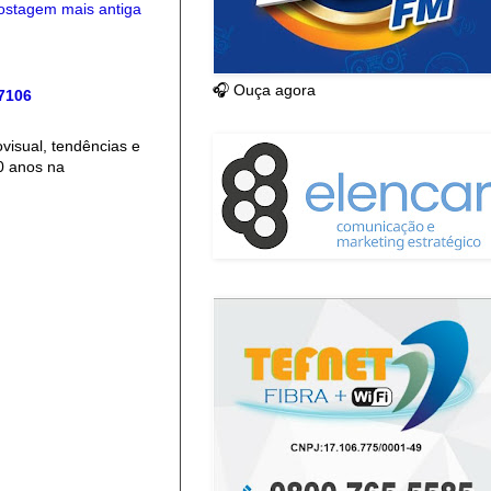
ostagem mais antiga
🎧 Ouça agora
 7106
isual, tendências e
0 anos na