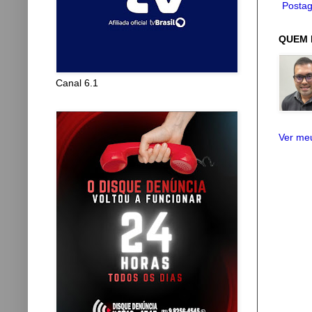
Postag
QUEM 
Canal 6.1
Ver meu