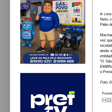
A conv
Neto, v
Pátio 
Machad
vez que
recebi
ainda 
entidad
“O São 
EMBRATU
o Presi
Foto: 
Poste