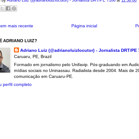
d by
Adriano Luiz (@adrianoluizlocutor) - Jornalista DRT/PE 7106
at
11:38:00
em mais recente
Página inicial
P
É ADRIANO LUIZ?
Adriano Luiz (@adrianoluizlocutor) - Jornalista DRT/PE
Caruaru, PE, Brazil
Formado em jornalismo pelo Unifavip. Pós-graduando em Audiov
mídias sociais no Uninassau. Radialista desde 2004. Mais de 2
comunicação em Caruaru-PE.
 perfil completo