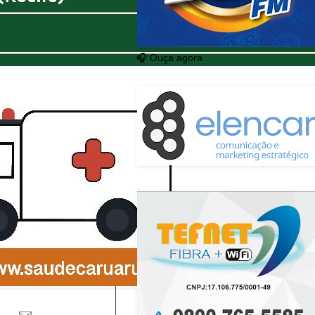
🎧 Ouça agora