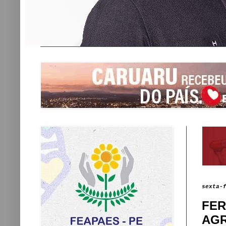
sexta-
FER
AGR