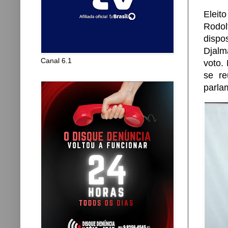
Eleit
Rodol
dispo
Djalm
Canal 6.1
voto.
se re
parla