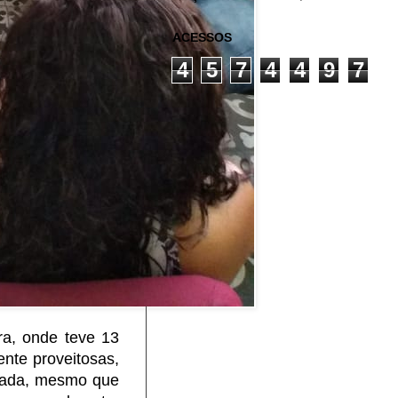
ACESSOS
4
5
7
4
4
9
7
a, onde teve 13
ente proveitosas,
itada, mesmo que