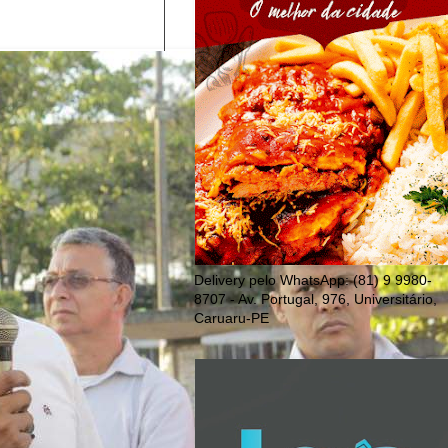
Delivery pelo WhatsApp: (81) 9 9980-
8707 - Av. Portugal, 976, Universitário,
Caruaru-PE