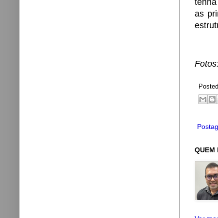
tenha
as pr
estru
Fotos
Poste
Postag
QUEM 