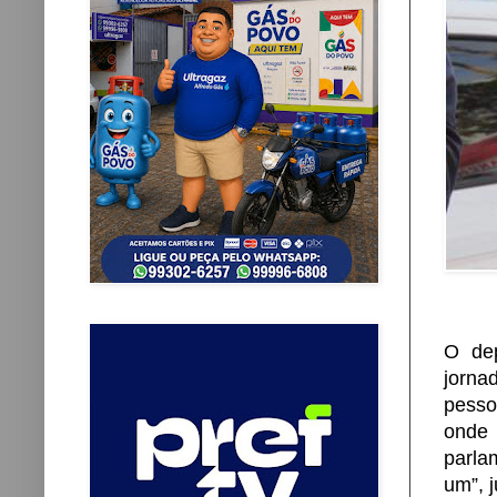
O dep
jorna
pesso
onde 
parla
um”, 