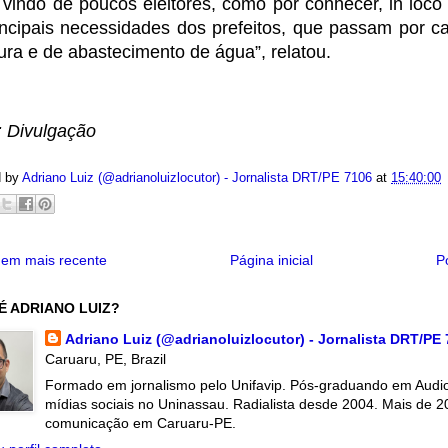
 vindo de poucos eleitores, como por conhecer, in loco
incipais necessidades dos prefeitos, que passam por ca
tura e de abastecimento de água”, relatou.
: Divulgação
d by
Adriano Luiz (@adrianoluizlocutor) - Jornalista DRT/PE 7106
at
15:40:00
em mais recente
Página inicial
P
É ADRIANO LUIZ?
Adriano Luiz (@adrianoluizlocutor) - Jornalista DRT/PE
Caruaru, PE, Brazil
Formado em jornalismo pelo Unifavip. Pós-graduando em Audiov
mídias sociais no Uninassau. Radialista desde 2004. Mais de 2
comunicação em Caruaru-PE.