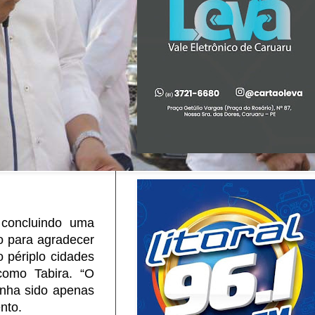
 concluindo uma
o para agradecer
o périplo cidades
como Tabira. “O
enha sido apenas
nto.