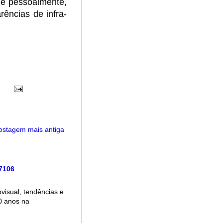
 e pessoalmente,
rências de infra-
ostagem mais antiga
 7106
isual, tendências e
0 anos na