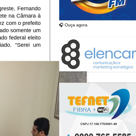
reste, Fernando
inete na Câmara à
z com o prefeito
🎧 Ouça agora
e dado somente um
do federal eleito
iado. “Serei um