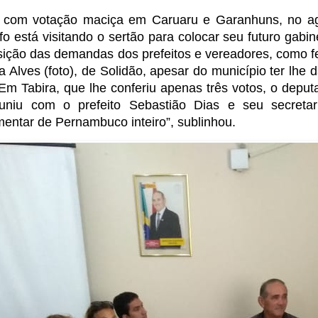
o com votação maciça em Caruaru e Garanhuns, no ag
fo está visitando o sertão para colocar seu futuro gab
sição das demandas dos prefeitos e vereadores, como fe
a Alves (foto), de Solidão, apesar do município ter lh
 Em Tabira, que lhe conferiu apenas três votos, o deputa
uniu com o prefeito Sebastião Dias e seu secretar
mentar de Pernambuco inteiro”, sublinhou.