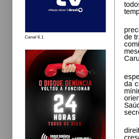
todo
temp
prec
de t
Canal 6.1
comi
mese
Caru
espe
da c
mín
orie
Saúd
secr
dir
cres