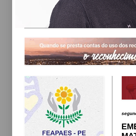
segun
EM