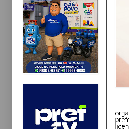
orga
pref
lice