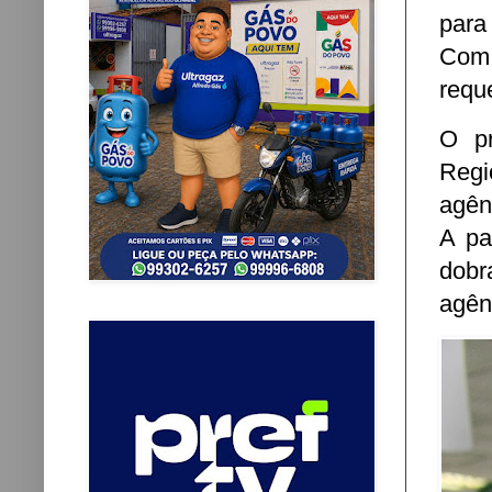
para
Com 
requ
O pr
Regi
agên
A pa
dobr
agên