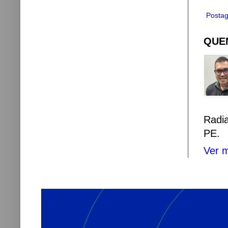
Postag
QUEM
Radi
PE.
Ver m