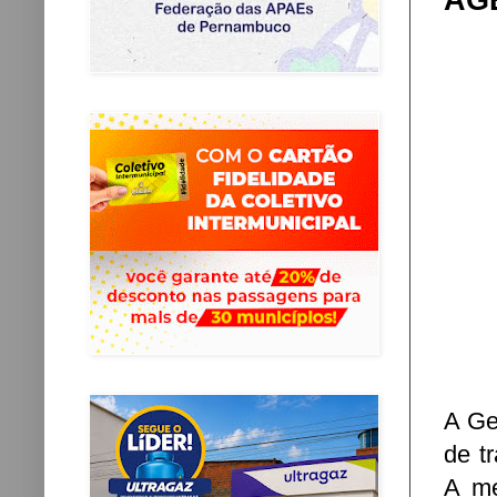
AG
A Ge
de t
A me