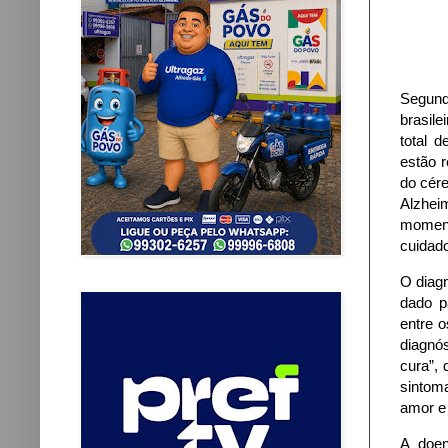
Segund
brasil
total 
estão 
do cére
Alzhei
moment
cuidad
O diagn
dado p
entre 
diagnós
cura”, 
sintoma
amor e 
A doen