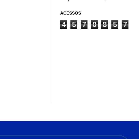
ACESSOS
4
5
7
0
8
5
7