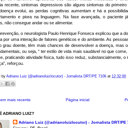
a recente, sintomas depressivos são alguns sintomas do primeir
doença evolui, as perdas cognitivas aumentam e há a possibilida
tamento e piora na linguagem. Na fase avançada, o paciente j
s, não consegue andar ou se alimentar.
prevenção, o neurologista Paulo Henrique Fonseca explicou que a d
a por uma interação de fatores genéticos e do ambiente. As pessoa
ro grau doente, têm mais chances de desenvolver a doença, mas os
damentais, ou seja, “ ter estilo de vida mais saudável no que come,
e, praticando atividade física, tudo isso reduz, substancialmente, o
a”, reforçou.
d by
Adriano Luiz (@adrianoluizlocutor) - Jornalista DRT/PE 7106
at
12:32:00
em mais recente
Página inicial
P
É ADRIANO LUIZ?
Adriano Luiz (@adrianoluizlocutor) - Jornalista DRT/PE