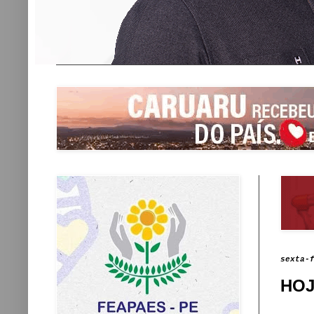
sexta-
HOJ