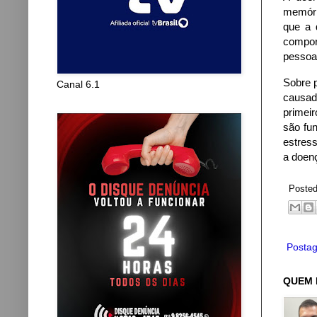
memóri
que a 
compor
pessoa
Sobre 
Canal 6.1
causad
primei
são fun
estress
a doenç
Poste
Postag
QUEM 