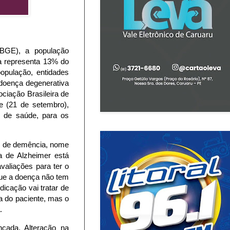
(IBGE), a população
la representa 13% do
opulação, entidades
 doença degenerativa
ciação Brasileira de
e (21 de setembro),
s de saúde, para os
os de demência, nome
a de Alzheimer está
valiações para ter o
que a doença não tem
icação vai tratar de
da do paciente, mas o
.
nçada. Alteração na