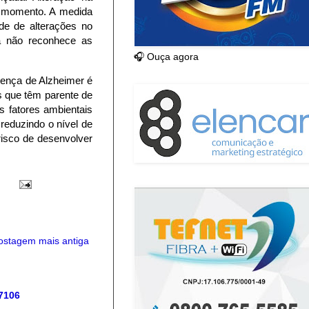
o momento. A medida
de de alterações no
á não reconhece as
🎧 Ouça agora
oença de Alzheimer é
s que têm parente de
 fatores ambientais
 reduzindo o nível de
 risco de desenvolver
ostagem mais antiga
 7106