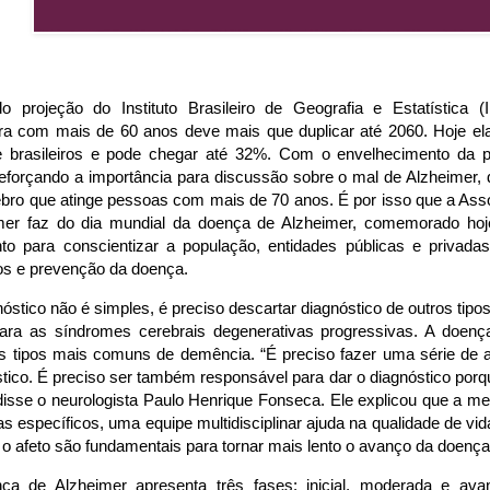
o projeção do Instituto Brasileiro de Geografia e Estatística 
eira com mais de 60 anos deve mais que duplicar até 2060. Hoje e
de brasileiros e pode chegar até 32%. Com o envelhecimento da p
reforçando a importância para discussão sobre o mal de Alzheimer,
bro que atinge pessoas com mais de 70 anos. É por isso que a Asso
mer faz do dia mundial da doença de Alzheimer, comemorado hoj
o para conscientizar a população, entidades públicas e privada
os e prevenção da doença.
óstico não é simples, é preciso descartar diagnóstico de outros tip
ara as síndromes cerebrais degenerativas progressivas. A doenç
os tipos mais comuns de demência. “É preciso fazer uma série de a
tico. É preciso ser também responsável para dar o diagnóstico por
disse o neurologista Paulo Henrique Fonseca. Ele explicou que a med
s específicos, uma equipe multidisciplinar ajuda na qualidade de vi
o afeto são fundamentais para tornar mais lento o avanço da doença
ça de Alzheimer apresenta três fases: inicial, moderada e ava