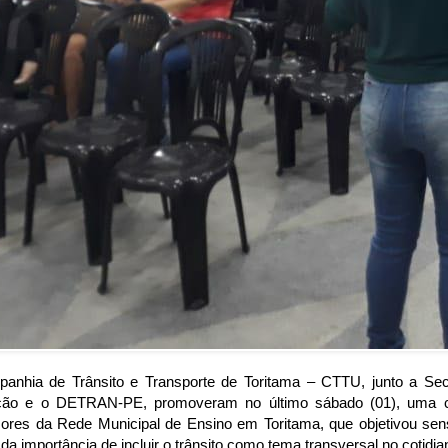
anhia de Trânsito e Transporte de Toritama – CTTU, junto a Secr
ão e o DETRAN-PE, promoveram no último sábado (01), uma c
sores da Rede Municipal de Ensino em Toritama, que objetivou sens
da importância de incluir o trânsito como tema transversal no cotidia