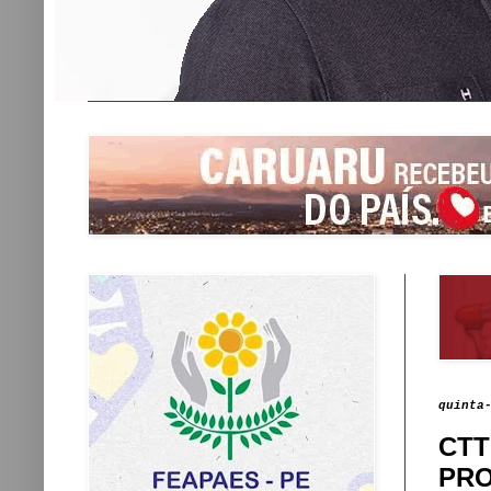
quinta
CTT
PRO