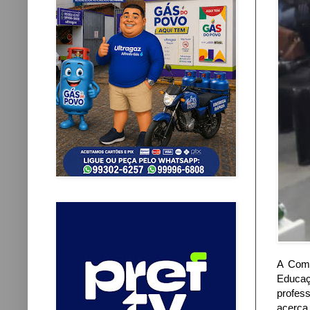
A Comp
Educaç
profes
acerca 