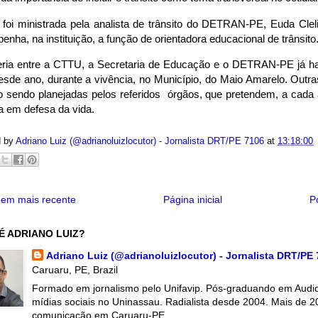
 foi ministrada pela analista de trânsito do DETRAN-PE, Euda Clel
nha, na instituição, a função de orientadora educacional de trânsito
eria entre a CTTU, a Secretaria de Educação e o DETRAN-PE já ha
esde ano, durante a vivência, no Município, do Maio Amarelo. Out
o sendo planejadas pelos referidos órgãos, que pretendem, a cada a
a em defesa da vida.
d by
Adriano Luiz (@adrianoluizlocutor) - Jornalista DRT/PE 7106
at
13:18:00
em mais recente
Página inicial
P
É ADRIANO LUIZ?
Adriano Luiz (@adrianoluizlocutor) - Jornalista DRT/PE
Caruaru, PE, Brazil
Formado em jornalismo pelo Unifavip. Pós-graduando em Audiov
mídias sociais no Uninassau. Radialista desde 2004. Mais de 2
comunicação em Caruaru-PE.