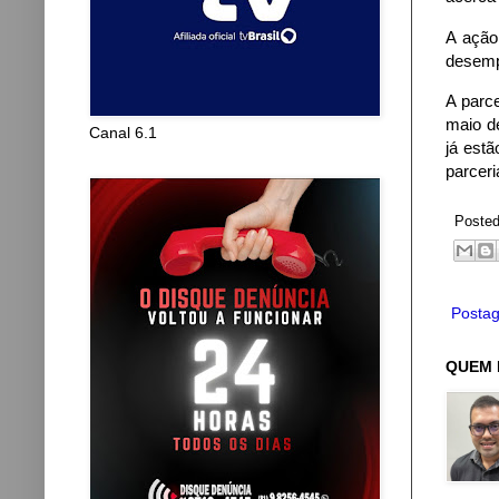
A ação
desempe
A parc
maio d
Canal 6.1
já estã
parceri
Poste
Postag
QUEM 