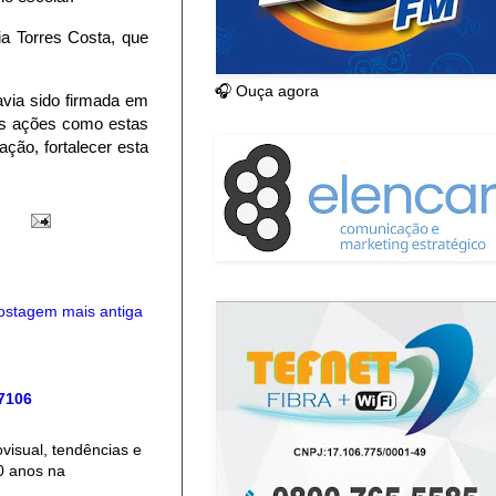
ia Torres Costa, que
.
🎧 Ouça agora
via sido firmada em
ras ações como estas
ção, fortalecer esta
ostagem mais antiga
 7106
isual, tendências e
0 anos na