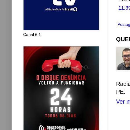
11:3
Postag
Canal 6.1
QUEM
Radi
PE.
Ver m