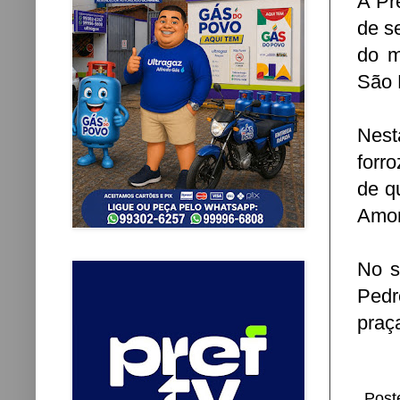
A Pr
de s
do m
São 
Nest
forr
de q
Amor
No s
Pedr
praç
Post