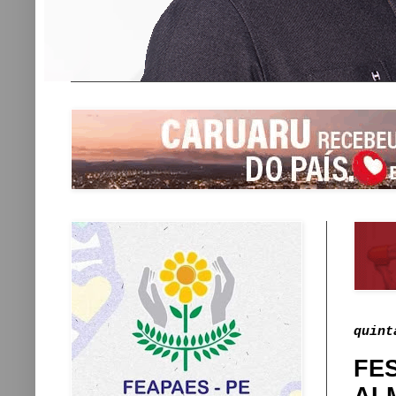
quint
FE